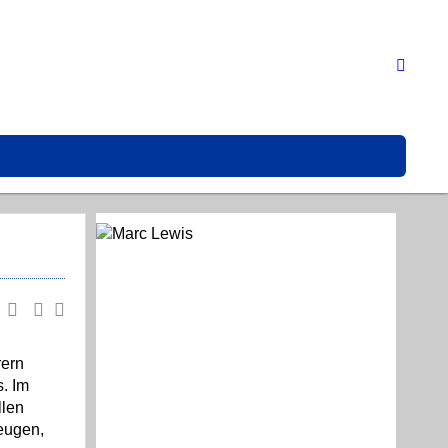
rern
s. Im
llen
eugen,