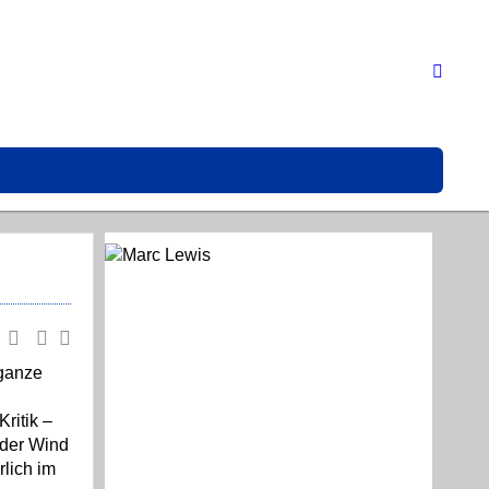
 ganze
ritik –
 der Wind
lich im