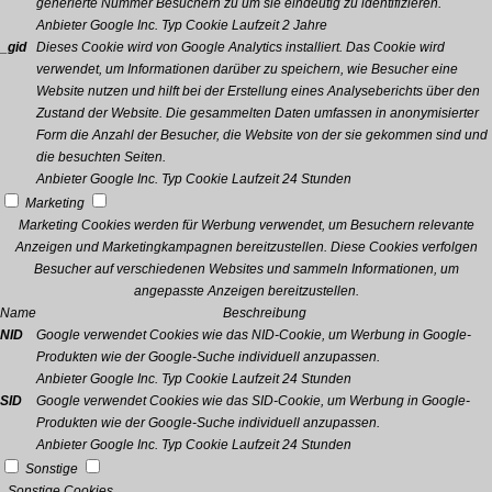
generierte Nummer Besuchern zu um sie eindeutig zu identifizieren.
Anbieter
Google Inc.
Typ
Cookie
Laufzeit
2 Jahre
_gid
Dieses Cookie wird von Google Analytics installiert. Das Cookie wird
verwendet, um Informationen darüber zu speichern, wie Besucher eine
Website nutzen und hilft bei der Erstellung eines Analyseberichts über den
Zustand der Website. Die gesammelten Daten umfassen in anonymisierter
Form die Anzahl der Besucher, die Website von der sie gekommen sind und
die besuchten Seiten.
Anbieter
Google Inc.
Typ
Cookie
Laufzeit
24 Stunden
Marketing
Marketing Cookies werden für Werbung verwendet, um Besuchern relevante
Anzeigen und Marketingkampagnen bereitzustellen. Diese Cookies verfolgen
Besucher auf verschiedenen Websites und sammeln Informationen, um
angepasste Anzeigen bereitzustellen.
Name
Beschreibung
NID
Google verwendet Cookies wie das NID-Cookie, um Werbung in Google-
Produkten wie der Google-Suche individuell anzupassen.
Anbieter
Google Inc.
Typ
Cookie
Laufzeit
24 Stunden
SID
Google verwendet Cookies wie das SID-Cookie, um Werbung in Google-
Produkten wie der Google-Suche individuell anzupassen.
Anbieter
Google Inc.
Typ
Cookie
Laufzeit
24 Stunden
Sonstige
Sonstige Cookies