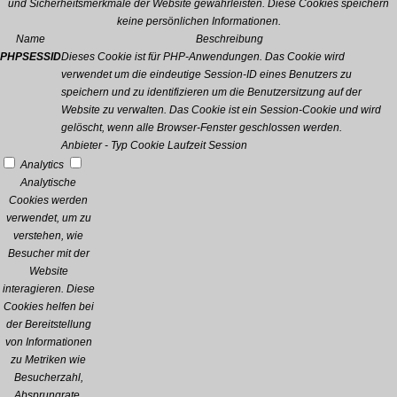
und Sicherheitsmerkmale der Website gewährleisten. Diese Cookies speichern
keine persönlichen Informationen.
Name
Beschreibung
PHPSESSID
Dieses Cookie ist für PHP-Anwendungen. Das Cookie wird
verwendet um die eindeutige Session-ID eines Benutzers zu
speichern und zu identifizieren um die Benutzersitzung auf der
Website zu verwalten. Das Cookie ist ein Session-Cookie und wird
gelöscht, wenn alle Browser-Fenster geschlossen werden.
Anbieter
-
Typ
Cookie
Laufzeit
Session
Analytics
Analytische
Cookies werden
verwendet, um zu
verstehen, wie
Besucher mit der
Website
interagieren. Diese
Cookies helfen bei
der Bereitstellung
von Informationen
zu Metriken wie
Besucherzahl,
Absprungrate,