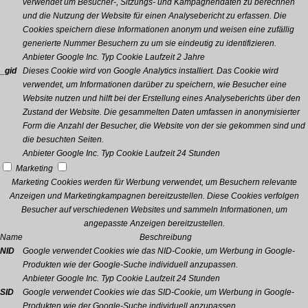
verwendet um Besucher-, Sitzungs- und Kampagnendaten zu berechnen
und die Nutzung der Website für einen Analysebericht zu erfassen. Die
Cookies speichern diese Informationen anonym und weisen eine zufällig
generierte Nummer Besuchern zu um sie eindeutig zu identifizieren.
Anbieter
Google Inc.
Typ
Cookie
Laufzeit
2 Jahre
_gid
Dieses Cookie wird von Google Analytics installiert. Das Cookie wird
verwendet, um Informationen darüber zu speichern, wie Besucher eine
Website nutzen und hilft bei der Erstellung eines Analyseberichts über den
Zustand der Website. Die gesammelten Daten umfassen in anonymisierter
Form die Anzahl der Besucher, die Website von der sie gekommen sind und
die besuchten Seiten.
Anbieter
Google Inc.
Typ
Cookie
Laufzeit
24 Stunden
Marketing
Marketing Cookies werden für Werbung verwendet, um Besuchern relevante
Anzeigen und Marketingkampagnen bereitzustellen. Diese Cookies verfolgen
Besucher auf verschiedenen Websites und sammeln Informationen, um
angepasste Anzeigen bereitzustellen.
Name
Beschreibung
NID
Google verwendet Cookies wie das NID-Cookie, um Werbung in Google-
Produkten wie der Google-Suche individuell anzupassen.
Anbieter
Google Inc.
Typ
Cookie
Laufzeit
24 Stunden
SID
Google verwendet Cookies wie das SID-Cookie, um Werbung in Google-
Produkten wie der Google-Suche individuell anzupassen.